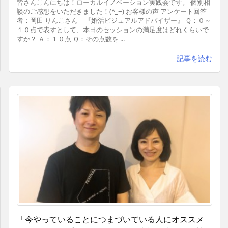
皆さんこんにちは！ローカルイノベーション実践会です。 個別相
談のご感想をいただきました！(^_−) お客様の声 アンケート回答
者：岡田 りんこさん 『婚活ビジュアルアドバイザー』 Ｑ：０～
１０点で表すとして、本日のセッションの満足度はどれくらいで
すか？ Ａ：１０点 Ｑ：その点数を ...
記事を読む
「今やっていることにつまづいている人にオススメ