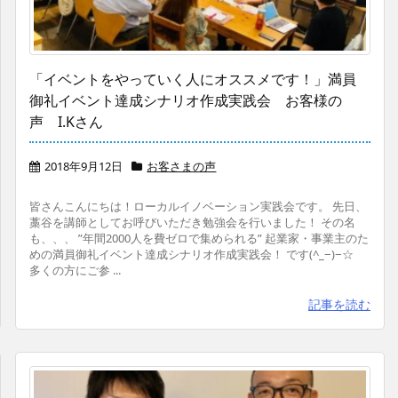
「イベントをやっていく人にオススメです！」満員
御礼イベント達成シナリオ作成実践会 お客様の
声 I.Kさん
2018年9月12日
お客さまの声
皆さんこんにちは！ローカルイノベーション実践会です。 先日、
藁谷を講師としてお呼びいただき勉強会を行いました！ その名
も、、、 ”年間2000人を費ゼロで集められる” 起業家・事業主のた
めの満員御礼イベント達成シナリオ作成実践会！ です(^_−)−☆
多くの方にご参 ...
記事を読む