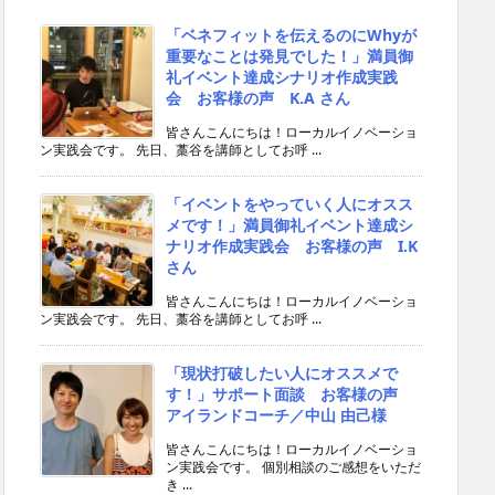
「ベネフィットを伝えるのにWhyが
重要なことは発見でした！」満員御
礼イベント達成シナリオ作成実践
会 お客様の声 K.A さん
皆さんこんにちは！ローカルイノベーショ
ン実践会です。 先日、藁谷を講師としてお呼 ...
「イベントをやっていく人にオスス
メです！」満員御礼イベント達成シ
ナリオ作成実践会 お客様の声 I.K
さん
皆さんこんにちは！ローカルイノベーショ
ン実践会です。 先日、藁谷を講師としてお呼 ...
「現状打破したい人にオススメで
す！」サポート面談 お客様の声
アイランドコーチ／中山 由己様
皆さんこんにちは！ローカルイノベーショ
ン実践会です。 個別相談のご感想をいただ
き ...