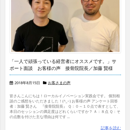
「一人で頑張っている経営者にオススメです。」サ
ポート面談 お客様の声 接骨院院長／加藤 賢様
2018年8月15日
お客さまの声
皆さんこんにちは！ローカルイノベーション実践会です。 個別相
談のご感想をいただきました！(^_−) お客様の声 アンケート回答
者：加藤 賢さん 『接骨院院長』 Ｑ：０～１０点で表すとして、
本日のセッションの満足度はどれくらいですか？ Ａ：８点 Ｑ：そ
の点数を付けた主な理由は何です ...
記事を読む