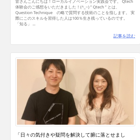
皆さんこんにちは！ローカルイノベーション実践会です。 Qtech
体験会のご感想をいただきました！(^_−) ” Qtech ” とは、
Question Technique の略で質問する技術のことを指します。 実
際にこのスキルを習得した人は100％生き残っているのです。
「知る」 ...
記事を読む
「日々の気付きや疑問を解決して腑に落とせまし