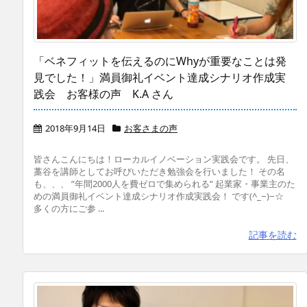
「ベネフィットを伝えるのにWhyが重要なことは発
見でした！」満員御礼イベント達成シナリオ作成実
践会 お客様の声 K.A さん
2018年9月14日
お客さまの声
皆さんこんにちは！ローカルイノベーション実践会です。 先日、
藁谷を講師としてお呼びいただき勉強会を行いました！ その名
も、、、 ”年間2000人を費ゼロで集められる” 起業家・事業主のた
めの満員御礼イベント達成シナリオ作成実践会！ です(^_−)−☆
多くの方にご参 ...
記事を読む