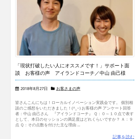
「現状打破したい人にオススメです！」サポート面
談 お客様の声 アイランドコーチ／中山 由己様
2018年8月27日
お客さまの声
皆さんこんにちは！ローカルイノベーション実践会です。 個別相
談のご感想をいただきました！(^_−) お客様の声 アンケート回答
者：中山 由己さん 『アイランドコーチ』 Ｑ：０～１０点で表す
として、本日のセッションの満足度はどれくらいですか？ Ａ：９
点 Ｑ：その点数を付けた主な理由 ...
記事を読む