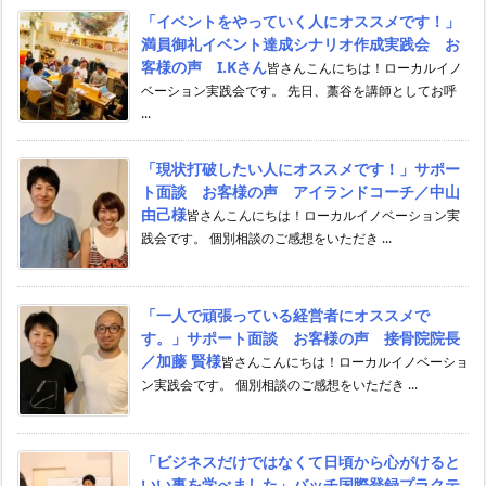
「イベントをやっていく人にオススメです！」
満員御礼イベント達成シナリオ作成実践会 お
客様の声 I.Kさん
皆さんこんにちは！ローカルイノ
ベーション実践会です。 先日、藁谷を講師としてお呼
...
「現状打破したい人にオススメです！」サポー
ト面談 お客様の声 アイランドコーチ／中山
由己様
皆さんこんにちは！ローカルイノベーション実
践会です。 個別相談のご感想をいただき ...
「一人で頑張っている経営者にオススメで
す。」サポート面談 お客様の声 接骨院院長
／加藤 賢様
皆さんこんにちは！ローカルイノベーショ
ン実践会です。 個別相談のご感想をいただき ...
「ビジネスだけではなくて日頃から心がけると
いい事を学べました」バッチ国際登録プラクテ