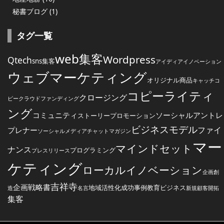
秘書ブログ
(1)
タグ一覧
web集客
Wordpress
Qtech
sns集客
アイディア
イノベーション
ウェブマーケティング
オリジナル商品
キャッチコ
コピーライティ
クロージング
ピー
クラウドファンディング
ング
コミュニティ
ソーシャルアントレ
ストーリープロモーション
ビジネスモデル
ファイ
プレナー
ソーシャルメディア
チャットマガジン
マー
マインドセット
ナンス
プログラミング
プレスリリース
ケティング
ローカルイノベーション
企画創
吉祥寺
企画戦略書
地域活性化
成功事例
教育ビジネス
造
名言
新規顧客開拓
集客